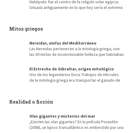
Heliópolis fue el centro de la religión solar egipcia.
recordados se encuentran entre las estanterías de una vieja
Situada antiguamente en lo que hoy sería el extremo
biblioteca […]
noroeste de El Cairo, de ella apenas se conserva nada salvo sus
antiguas creencias y su conocida Eneada Heliopolitana. Fue su
cercanía a Menfis, antigua capital de Egipto durante la etapa del
Mitos griegos
Reino Antiguo, la que posibilitó […]
Nereidas, ninfas del Mediterráneo
Las Nereidas pertenecen a la mitología griega, son
las 50 ninfas de incuestionable belleza que habitaban
el mar Mediterráneo. Hijas de Nereo, el viejo hombre del mar y
de Doris, su esposa, una oceánida. Cada una representa las
El Estrecho de Gibraltar, origen mitológico
formas en que era visto el mar Mediterráneo, Talía era una
Uno de los legendarios Doce Trabajos de Hércules
nereida color verde esmeralda y Galatea blanca como la leche,
de la mitología griega era transportar el ganado de
[…]
Gerión desde Occidente hasta Euristeo. Para ello tenía antes
que atravesar la cordillera del Atlas, situada al norte de África,
en la actual Marruecos. El origen mitológico del Estrecho de
Realidad o ficción
Gibraltar Hércules, en lugar de escalar las montañas, […]
Olas gigantes y misterios del mar
¿Existen las olas gigantes? En la película Poseidón
(2006), un lujoso transatlántico es embestido por una
olas gigantes mientras atraviesa aguas tranquilas en noche