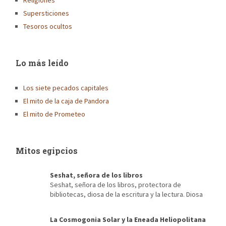
Religiones
Supersticiones
Tesoros ocultos
Lo más leído
Los siete pecados capitales
El mito de la caja de Pandora
El mito de Prometeo
Mitos egipcios
Seshat, señora de los libros
Seshat, señora de los libros, protectora de
bibliotecas, diosa de la escritura y la lectura. Diosa
de la arquitectura, escriba de faraones, diosa del destino,
mecenas de la contabilidad, de los censos… Es imposible, para
La Cosmogonia Solar y la Eneada Heliopolitana
alguien que ama los libros, para quien sus momentos más