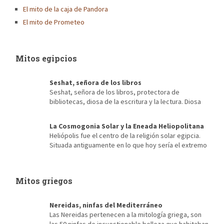
El mito de la caja de Pandora
El mito de Prometeo
Mitos egipcios
Seshat, señora de los libros
Seshat, señora de los libros, protectora de
bibliotecas, diosa de la escritura y la lectura. Diosa
de la arquitectura, escriba de faraones, diosa del destino,
mecenas de la contabilidad, de los censos… Es imposible, para
La Cosmogonia Solar y la Eneada Heliopolitana
alguien que ama los libros, para quien sus momentos más
Heliópolis fue el centro de la religión solar egipcia.
recordados se encuentran entre las estanterías de una vieja
Situada antiguamente en lo que hoy sería el extremo
biblioteca […]
noroeste de El Cairo, de ella apenas se conserva nada salvo sus
antiguas creencias y su conocida Eneada Heliopolitana. Fue su
cercanía a Menfis, antigua capital de Egipto durante la etapa del
Mitos griegos
Reino Antiguo, la que posibilitó […]
Nereidas, ninfas del Mediterráneo
Las Nereidas pertenecen a la mitología griega, son