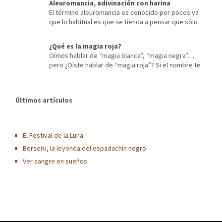
Aleuromancia, adivinación con harina
El término aleuromancia es conocido por pocos ya
que lo habitual es que se tienda a pensar que sólo
existen los procedimientos de adivinación más extendidos,
tales como la quiromancia o lectura de las líneas de la mano, o
¿Qué es la magia roja?
las tiradas de tarot, entre otros. Pero los métodos empleados a
Oímos hablar de “magia blanca”, “magia negra”…
lo largo de la historia para […]
pero ¿Oíste hablar de “magia roja”? Si el nombre te
resulta raro, presta atención al siguiente artículo en donde te
contaré sobre este tipo de magia que tan de moda está hoy en
día. ¿Para qué sirve la magia roja? La Magia Roja suele usarse
Últimos artículos
para las temáticas relacionadas […]
El Festival de la Luna
Berserk, la leyenda del espadachín negro
Ver sangre en sueños