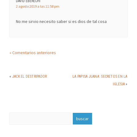
DAVID EBERECHI
2 agosto 2019 a las 11:58 pm
No me sirvio necesito saber si es dios de tal cosa
« Comentarios anteriores
«
JACK EL DESTRIPADOR
LA PAPISA JUANA: SECRETOS EN LA
IGLESIA
»