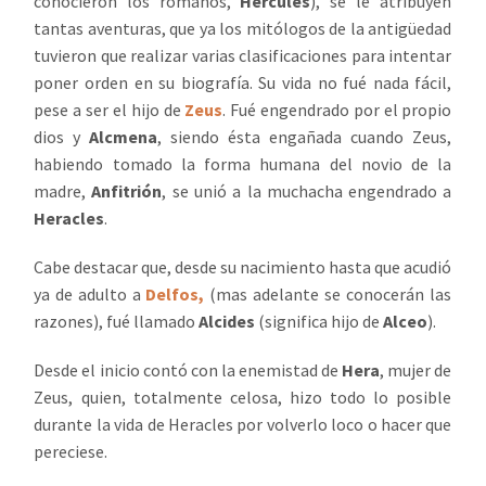
conocieron los romanos,
Hércules
), se le atribuyen
tantas aventuras, que ya los mitólogos de la antigüedad
tuvieron que realizar varias clasificaciones para intentar
poner orden en su biografía. Su vida no fué nada fácil,
pese a ser el hijo de
Zeus
. Fué engendrado por el propio
dios y
Alcmena
, siendo ésta engañada cuando Zeus,
habiendo tomado la forma humana del novio de la
madre,
Anfitrión
, se unió a la muchacha engendrado a
Heracles
.
Cabe destacar que, desde su nacimiento hasta que acudió
ya de adulto a
Delfos
,
(mas adelante se conocerán las
razones), fué llamado
Alcides
(significa hijo de
Alceo
).
Desde el inicio contó con la enemistad de
Hera
, mujer de
Zeus, quien, totalmente celosa, hizo todo lo posible
durante la vida de Heracles por volverlo loco o hacer que
pereciese.