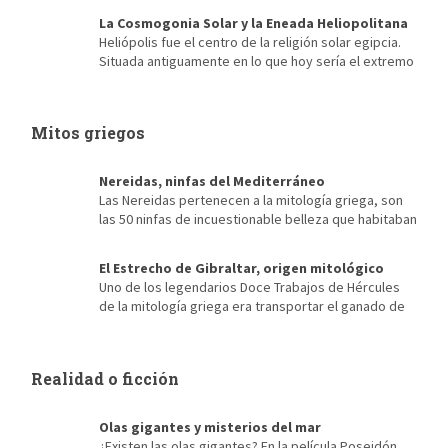
mecenas de la contabilidad, de los censos… Es imposible, para
La Cosmogonia Solar y la Eneada Heliopolitana
alguien que ama los libros, para quien sus momentos más
Heliópolis fue el centro de la religión solar egipcia.
recordados se encuentran entre las estanterías de una vieja
Situada antiguamente en lo que hoy sería el extremo
biblioteca […]
noroeste de El Cairo, de ella apenas se conserva nada salvo sus
antiguas creencias y su conocida Eneada Heliopolitana. Fue su
cercanía a Menfis, antigua capital de Egipto durante la etapa del
Mitos griegos
Reino Antiguo, la que posibilitó […]
Nereidas, ninfas del Mediterráneo
Las Nereidas pertenecen a la mitología griega, son
las 50 ninfas de incuestionable belleza que habitaban
el mar Mediterráneo. Hijas de Nereo, el viejo hombre del mar y
de Doris, su esposa, una oceánida. Cada una representa las
El Estrecho de Gibraltar, origen mitológico
formas en que era visto el mar Mediterráneo, Talía era una
Uno de los legendarios Doce Trabajos de Hércules
nereida color verde esmeralda y Galatea blanca como la leche,
de la mitología griega era transportar el ganado de
[…]
Gerión desde Occidente hasta Euristeo. Para ello tenía antes
que atravesar la cordillera del Atlas, situada al norte de África,
en la actual Marruecos. El origen mitológico del Estrecho de
Realidad o ficción
Gibraltar Hércules, en lugar de escalar las montañas, […]
Olas gigantes y misterios del mar
¿Existen las olas gigantes? En la película Poseidón