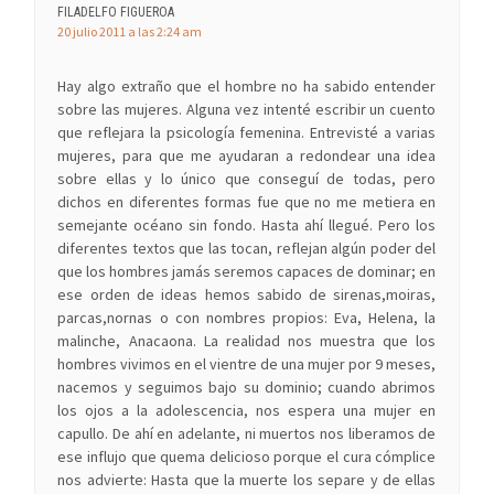
FILADELFO FIGUEROA
20 julio 2011 a las 2:24 am
Hay algo extraño que el hombre no ha sabido entender
sobre las mujeres. Alguna vez intenté escribir un cuento
que reflejara la psicología femenina. Entrevisté a varias
mujeres, para que me ayudaran a redondear una idea
sobre ellas y lo único que conseguí de todas, pero
dichos en diferentes formas fue que no me metiera en
semejante océano sin fondo. Hasta ahí llegué. Pero los
diferentes textos que las tocan, reflejan algún poder del
que los hombres jamás seremos capaces de dominar; en
ese orden de ideas hemos sabido de sirenas,moiras,
parcas,nornas o con nombres propios: Eva, Helena, la
malinche, Anacaona. La realidad nos muestra que los
hombres vivimos en el vientre de una mujer por 9 meses,
nacemos y seguimos bajo su dominio; cuando abrimos
los ojos a la adolescencia, nos espera una mujer en
capullo. De ahí en adelante, ni muertos nos liberamos de
ese influjo que quema delicioso porque el cura cómplice
nos advierte: Hasta que la muerte los separe y de ellas