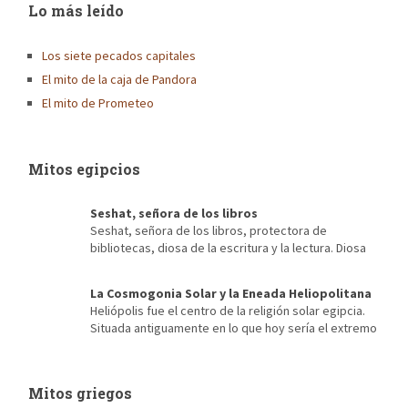
Lo más leído
Los siete pecados capitales
El mito de la caja de Pandora
El mito de Prometeo
Mitos egipcios
Seshat, señora de los libros
Seshat, señora de los libros, protectora de
bibliotecas, diosa de la escritura y la lectura. Diosa
de la arquitectura, escriba de faraones, diosa del destino,
mecenas de la contabilidad, de los censos… Es imposible, para
La Cosmogonia Solar y la Eneada Heliopolitana
alguien que ama los libros, para quien sus momentos más
Heliópolis fue el centro de la religión solar egipcia.
recordados se encuentran entre las estanterías de una vieja
Situada antiguamente en lo que hoy sería el extremo
biblioteca […]
noroeste de El Cairo, de ella apenas se conserva nada salvo sus
antiguas creencias y su conocida Eneada Heliopolitana. Fue su
cercanía a Menfis, antigua capital de Egipto durante la etapa del
Mitos griegos
Reino Antiguo, la que posibilitó […]