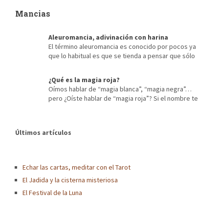
popular de Carintia, está ubicado en la cuenca de Klagenfurt y
Mancias
se extiende desde la bahía del pueblo de Velden. […]
Aleuromancia, adivinación con harina
El término aleuromancia es conocido por pocos ya
que lo habitual es que se tienda a pensar que sólo
existen los procedimientos de adivinación más extendidos,
tales como la quiromancia o lectura de las líneas de la mano, o
¿Qué es la magia roja?
las tiradas de tarot, entre otros. Pero los métodos empleados a
Oímos hablar de “magia blanca”, “magia negra”…
lo largo de la historia para […]
pero ¿Oíste hablar de “magia roja”? Si el nombre te
resulta raro, presta atención al siguiente artículo en donde te
contaré sobre este tipo de magia que tan de moda está hoy en
día. ¿Para qué sirve la magia roja? La Magia Roja suele usarse
Últimos artículos
para las temáticas relacionadas […]
Echar las cartas, meditar con el Tarot
El Jadida y la cisterna misteriosa
El Festival de la Luna