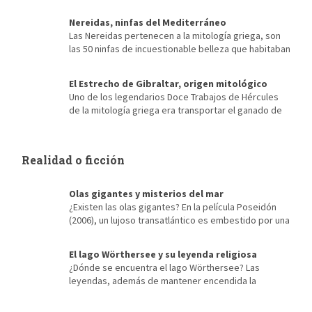
Nereidas, ninfas del Mediterráneo
Las Nereidas pertenecen a la mitología griega, son
las 50 ninfas de incuestionable belleza que habitaban
el mar Mediterráneo. Hijas de Nereo, el viejo hombre del mar y
de Doris, su esposa, una oceánida. Cada una representa las
El Estrecho de Gibraltar, origen mitológico
formas en que era visto el mar Mediterráneo, Talía era una
Uno de los legendarios Doce Trabajos de Hércules
nereida color verde esmeralda y Galatea blanca como la leche,
de la mitología griega era transportar el ganado de
[…]
Gerión desde Occidente hasta Euristeo. Para ello tenía antes
que atravesar la cordillera del Atlas, situada al norte de África,
en la actual Marruecos. El origen mitológico del Estrecho de
Realidad o ficción
Gibraltar Hércules, en lugar de escalar las montañas, […]
Olas gigantes y misterios del mar
¿Existen las olas gigantes? En la película Poseidón
(2006), un lujoso transatlántico es embestido por una
olas gigantes mientras atraviesa aguas tranquilas en noche
clara y perfumada. El gran barco parece un animalito indefenso
El lago Wörthersee y su leyenda religiosa
a punto de ser engullido por las fauces de una inmensa criatura.
¿Dónde se encuentra el lago Wörthersee? Las
Como el film tampoco da más de sí, al salir del cine la […]
leyendas, además de mantener encendida la
tradición, se convierten con el tiempo en el propio espíritu del
lugar. Como sucede en el lago Wörthersee, el más grande y