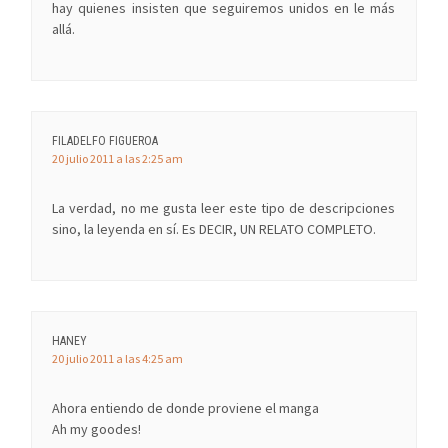
hay quienes insisten que seguiremos unidos en le más
allá.
FILADELFO FIGUEROA
20 julio 2011 a las 2:25 am
La verdad, no me gusta leer este tipo de descripciones
sino, la leyenda en sí. Es DECIR, UN RELATO COMPLETO.
HANEY
20 julio 2011 a las 4:25 am
Ahora entiendo de donde proviene el manga
Ah my goodes!