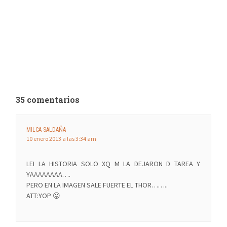
35 comentarios
MILCA SALDAÑA
10 enero 2013 a las 3:34 am
LEI LA HISTORIA SOLO XQ M LA DEJARON D TAREA Y
YAAAAAAAA….
PERO EN LA IMAGEN SALE FUERTE EL THOR……..
ATT:YOP 😛