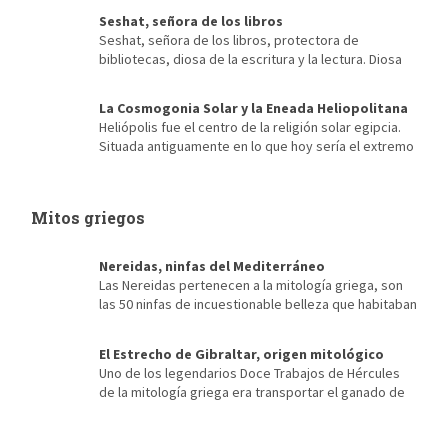
Seshat, señora de los libros
Seshat, señora de los libros, protectora de
bibliotecas, diosa de la escritura y la lectura. Diosa
de la arquitectura, escriba de faraones, diosa del destino,
mecenas de la contabilidad, de los censos… Es imposible, para
La Cosmogonia Solar y la Eneada Heliopolitana
alguien que ama los libros, para quien sus momentos más
Heliópolis fue el centro de la religión solar egipcia.
recordados se encuentran entre las estanterías de una vieja
Situada antiguamente en lo que hoy sería el extremo
biblioteca […]
noroeste de El Cairo, de ella apenas se conserva nada salvo sus
antiguas creencias y su conocida Eneada Heliopolitana. Fue su
cercanía a Menfis, antigua capital de Egipto durante la etapa del
Mitos griegos
Reino Antiguo, la que posibilitó […]
Nereidas, ninfas del Mediterráneo
Las Nereidas pertenecen a la mitología griega, son
las 50 ninfas de incuestionable belleza que habitaban
el mar Mediterráneo. Hijas de Nereo, el viejo hombre del mar y
de Doris, su esposa, una oceánida. Cada una representa las
El Estrecho de Gibraltar, origen mitológico
formas en que era visto el mar Mediterráneo, Talía era una
Uno de los legendarios Doce Trabajos de Hércules
nereida color verde esmeralda y Galatea blanca como la leche,
de la mitología griega era transportar el ganado de
[…]
Gerión desde Occidente hasta Euristeo. Para ello tenía antes
que atravesar la cordillera del Atlas, situada al norte de África,