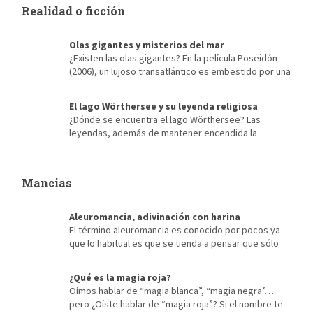
en la actual Marruecos. El origen mitológico del Estrecho de
Realidad o ficción
Gibraltar Hércules, en lugar de escalar las montañas, […]
Olas gigantes y misterios del mar
¿Existen las olas gigantes? En la película Poseidón
(2006), un lujoso transatlántico es embestido por una
olas gigantes mientras atraviesa aguas tranquilas en noche
clara y perfumada. El gran barco parece un animalito indefenso
El lago Wörthersee y su leyenda religiosa
a punto de ser engullido por las fauces de una inmensa criatura.
¿Dónde se encuentra el lago Wörthersee? Las
Como el film tampoco da más de sí, al salir del cine la […]
leyendas, además de mantener encendida la
tradición, se convierten con el tiempo en el propio espíritu del
lugar. Como sucede en el lago Wörthersee, el más grande y
popular de Carintia, está ubicado en la cuenca de Klagenfurt y
Mancias
se extiende desde la bahía del pueblo de Velden. […]
Aleuromancia, adivinación con harina
El término aleuromancia es conocido por pocos ya
que lo habitual es que se tienda a pensar que sólo
existen los procedimientos de adivinación más extendidos,
tales como la quiromancia o lectura de las líneas de la mano, o
¿Qué es la magia roja?
las tiradas de tarot, entre otros. Pero los métodos empleados a
Oímos hablar de “magia blanca”, “magia negra”…
lo largo de la historia para […]
pero ¿Oíste hablar de “magia roja”? Si el nombre te