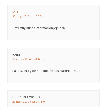
KATT
30 mayo 2013 a las 3:35 am
Grax muy buena información jejeje 😀
ROSES
8 marzo 2014 a las 3:47 am
Faltó su hija y de Sif también. Una valkiria, Thrud
EL LOCO DE LAS COLES
26 enero 2015 a las 5:47 pm