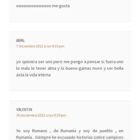
oooooooooooooo me gusta
ABRIL
7 diciembre 2012 a las 9:25 pm
yo quisiera ser uno pero me pongo a pensar si fuera uno
lo malo lo tener alma y lo bueno gamas morir y ser bella
asta la vida eterna
VALENTIN
30 diciembre 2012 a las 9:29 pm
Yo soy Rumano , de Rumanía y soy de pueblo , en
Rumanía.. Siempre he escuxado historias sobre vampiros