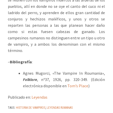
se reúnen con los vampiros muertos a las afueras de los
pueblos, allí en donde no se oye el canto del cuco ni el
ladrido del perro, y aprenden de ellos gran cantidad de
conjuros y hechizos maléficos, y unos y otros se
reparten las personas a las que planean hacer daño
como si estas fuesen cabezas de ganado. Los
campesinos rumanos no distinguen entre un tipo u otro
de vampiro, y a ambos los denominan con el mismo
término.
–
Bibliografía
:
Agnes Mugorci, «The Vampire In Roumania»,
Folklore
, nº37, 1926, pp. 320-349. (Edición
electrónica disponible en
Tom’s Place
)
Publicado en:
Leyendas
TAGS:
HISTORIA DE VAMPIROS
,
LEYENDAS RUMANAS