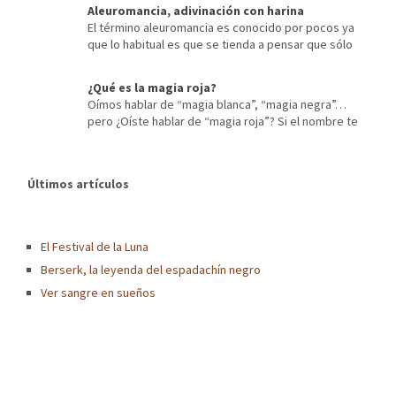
Aleuromancia, adivinación con harina
El término aleuromancia es conocido por pocos ya
que lo habitual es que se tienda a pensar que sólo
existen los procedimientos de adivinación más extendidos,
tales como la quiromancia o lectura de las líneas de la mano, o
¿Qué es la magia roja?
las tiradas de tarot, entre otros. Pero los métodos empleados a
Oímos hablar de “magia blanca”, “magia negra”…
lo largo de la historia para […]
pero ¿Oíste hablar de “magia roja”? Si el nombre te
resulta raro, presta atención al siguiente artículo en donde te
contaré sobre este tipo de magia que tan de moda está hoy en
día. ¿Para qué sirve la magia roja? La Magia Roja suele usarse
Últimos artículos
para las temáticas relacionadas […]
El Festival de la Luna
Berserk, la leyenda del espadachín negro
Ver sangre en sueños