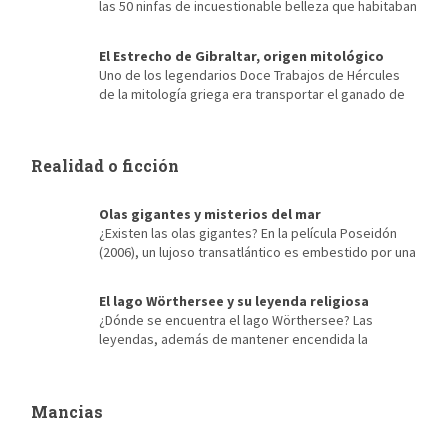
las 50 ninfas de incuestionable belleza que habitaban
el mar Mediterráneo. Hijas de Nereo, el viejo hombre del mar y
de Doris, su esposa, una oceánida. Cada una representa las
El Estrecho de Gibraltar, origen mitológico
formas en que era visto el mar Mediterráneo, Talía era una
Uno de los legendarios Doce Trabajos de Hércules
nereida color verde esmeralda y Galatea blanca como la leche,
de la mitología griega era transportar el ganado de
[…]
Gerión desde Occidente hasta Euristeo. Para ello tenía antes
que atravesar la cordillera del Atlas, situada al norte de África,
en la actual Marruecos. El origen mitológico del Estrecho de
Realidad o ficción
Gibraltar Hércules, en lugar de escalar las montañas, […]
Olas gigantes y misterios del mar
¿Existen las olas gigantes? En la película Poseidón
(2006), un lujoso transatlántico es embestido por una
olas gigantes mientras atraviesa aguas tranquilas en noche
clara y perfumada. El gran barco parece un animalito indefenso
El lago Wörthersee y su leyenda religiosa
a punto de ser engullido por las fauces de una inmensa criatura.
¿Dónde se encuentra el lago Wörthersee? Las
Como el film tampoco da más de sí, al salir del cine la […]
leyendas, además de mantener encendida la
tradición, se convierten con el tiempo en el propio espíritu del
lugar. Como sucede en el lago Wörthersee, el más grande y
popular de Carintia, está ubicado en la cuenca de Klagenfurt y
Mancias
se extiende desde la bahía del pueblo de Velden. […]