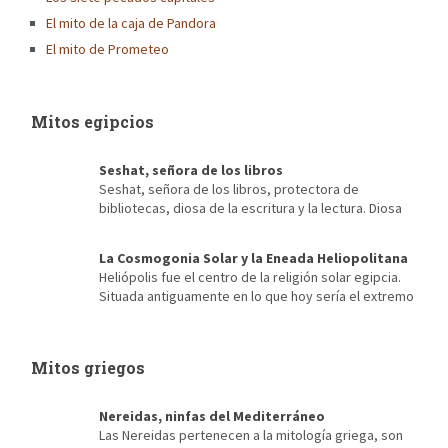
El mito de la caja de Pandora
El mito de Prometeo
Mitos egipcios
Seshat, señora de los libros
Seshat, señora de los libros, protectora de
bibliotecas, diosa de la escritura y la lectura. Diosa
de la arquitectura, escriba de faraones, diosa del destino,
mecenas de la contabilidad, de los censos… Es imposible, para
La Cosmogonia Solar y la Eneada Heliopolitana
alguien que ama los libros, para quien sus momentos más
Heliópolis fue el centro de la religión solar egipcia.
recordados se encuentran entre las estanterías de una vieja
Situada antiguamente en lo que hoy sería el extremo
biblioteca […]
noroeste de El Cairo, de ella apenas se conserva nada salvo sus
antiguas creencias y su conocida Eneada Heliopolitana. Fue su
cercanía a Menfis, antigua capital de Egipto durante la etapa del
Mitos griegos
Reino Antiguo, la que posibilitó […]
Nereidas, ninfas del Mediterráneo
Las Nereidas pertenecen a la mitología griega, son