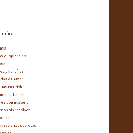
 más:
imia
as y Espionajes
asmas
es y heroínas
orias de Amor
rias increíbles
ndas urbanas
res con misterio
erios sin resolver
logías
nizaciones secretas