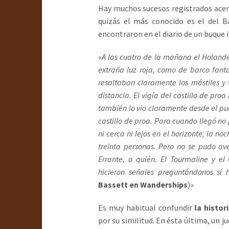
Hay muchos sucesos registrados acer
quizás el más conocido es el del B
encontraron en el diario de un buque i
«
A las cuatro de la mañana el Holandé
extraña luz roja, como de barco fant
resaltaban claramente los mástiles y
distancia. El vigía del castillo de proa
también lo vio claramente desde el pu
castillo de proa. Para cuando llegó no
ni cerca ni lejos en el horizonte; la no
treinta personas. Pero no se pudo av
Errante, o quién. El Tourmaline y el
hicieron señales preguntándonos si 
Bassett en Wanderships
)»
Es muy habitual confundir
la histor
por su similitud. En ésta última, un 