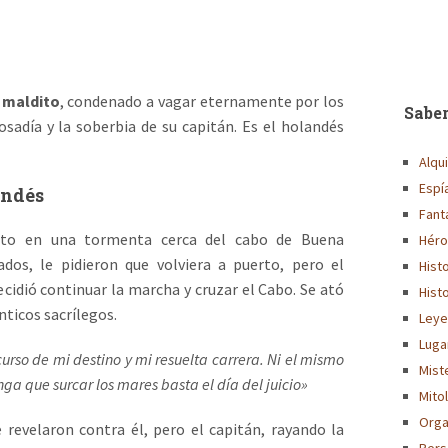
 maldito
, condenado a vagar eternamente por los
Saber
sadía y la soberbia de su capitán. Es el holandés
Alqu
Espí
andés
Fant
lto en una tormenta cerca del cabo de Buena
Héro
ados, le pidieron que volviera a puerto, pero el
Hist
ecidió continuar la marcha y cruzar el Cabo. Se ató
Histo
nticos sacrílegos.
Leye
Luga
curso de mi destino y mi resuelta carrera. Ni el mismo
Mist
a que surcar los mares basta el día del juicio»
Mito
Orga
revelaron contra él, pero el capitán, rayando la