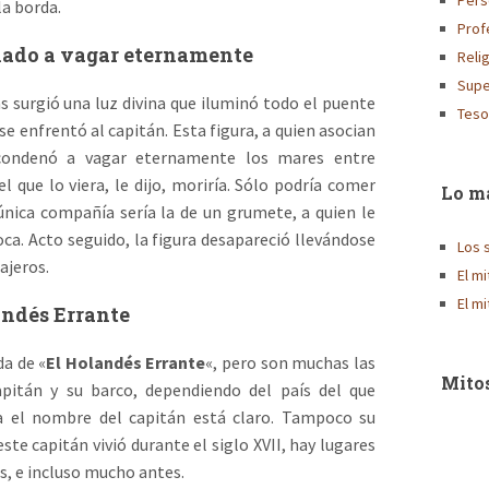
Pers
la borda.
Prof
nado a vagar eternamente
Reli
Supe
as surgió una luz divina que iluminó todo el puente
Teso
 se enfrentó al capitán. Esta figura, a quien asocian
 condenó a vagar eternamente los mares entre
que lo viera, le dijo, moriría. Sólo podría comer
Lo má
u única compañía sería la de un grumete, a quien le
oca. Acto seguido, la figura desapareció llevándose
Los 
sajeros.
El m
El m
landés Errante
da de «
El Holandés Errante
«, pero son muchas las
Mitos
apitán y su barco, dependiendo del país del que
era el nombre del capitán está claro. Tampoco su
este capitán vivió durante el siglo XVII, hay lugares
ás, e incluso mucho antes.