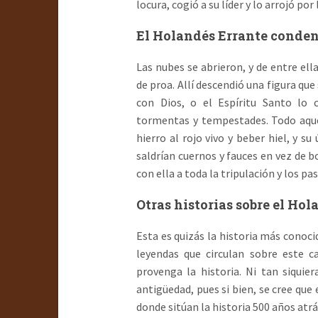
locura, cogió a su líder y lo arrojó por 
El Holandés Errante conde
Las nubes se abrieron, y de entre ell
de proa. Allí descendió una figura que
con Dios, o el Espíritu Santo lo
tormentas y tempestades. Todo aquel 
hierro al rojo vivo y beber hiel, y s
saldrían cuernos y fauces en vez de b
con ella a toda la tripulación y los pa
Otras historias sobre el Ho
Esta es quizás la historia más conoci
leyendas que circulan sobre este c
provenga la historia. Ni tan siqui
antigüedad, pues si bien, se cree que 
donde sitúan la historia 500 años atr