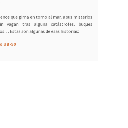
r
enos que girna en torno al mar, a sus misterios
ún vagan tras alguna catástrofes, buques
os… Estas son algunas de esas historias:
no UB-50