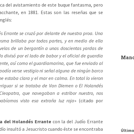
escalar
ca del avistamiento de este buque fantasma, pero
acchante, en 1881. Estas son las reseñas que se
transat
nglés:
gigante
noche c
animali
s Errante se cruzó por delante de nuestra proa. Una
las fau
asma brillaba por todas partes, y en medio de ella
Wörthe
tampoco
encendi
 velas de un bergantín a unas doscientas yardas de
tiempo 
 lo divisó por el lado de babor y el oficial de guardia
Manc
sucede
ente, así como el guardiamarina, que fue enviado al
popular
Klagenf
 podía verse vestigio ni señal alguna de ningún barco
pueblo 
che estaba clara y el mar en calma. En total lo vieron
eriguar si se trataba de Van Diemen o El Holandés
por poc
 Cleopatra, que navegaban a estribor nuestro, nos
pensar
habíamos visto esa extraña luz roja
» (citado por
adivina
quiroma
las tir
“magia 
métodos
atenció
ia del Holandés Errante
con la del Judío Errante
[…]
sobre 
judío insultó a Jesucristo cuando éste se encontraba
Último
hoy en 