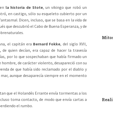
escritu
escriba
 en
la historia de Stote
, un vikingo que robó un
de la c
ontró, en castigo, sólo su esqueleto cubierto por un
para al
ntasmal. Dicen, incluso, que se basa en la vida de
moment
solar e
ués que descubrió el Cabo de Buena Esperanza, y de
las est
sería e
obrenaturales.
apenas
Mitos
creenci
su cerc
ana, el capitán era
Bernard Fokke
, del siglo XVII,
durante
de quien decían, era capaz de hacer la travesía
posibil
ías, por lo que sospechaban que había firmado un
e hombre, de carácter violento, desapareció con su
de incu
enda de que había sido reclamado por el diablo y
Mediter
mar y d
 mar, aunque desaparecía siempre en el momento
una rep
Mediter
de Hérc
esmeral
el gan
tan que el Holandés Errante envía tormentas a los
Euriste
incluso toma contacto, de modo que envía cartas a
Reali
cordill
la actu
 perdiendo el rumbo.
Estrech