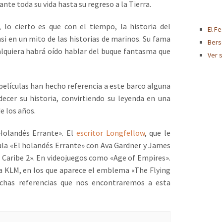
rante toda su vida hasta su regreso a la Tierra.
Roja su
[…]
, lo cierto es que con el tiempo, la historia del
El Fe
si en un mito de las historias de marinos. Su fama
Bers
alquiera habrá oído hablar del buque fantasma que
Ver 
películas han hecho referencia a este barco alguna
ecer su historia, convirtiendo su leyenda en una
e los años.
Holandés Errante». El
escritor Longfellow
, que le
ula «El holandés Errante» con Ava Gardner y James
l Caribe 2». En videojuegos como «Age of Empires».
ía KLM, en los que aparece el emblema «The Flying
chas referencias que nos encontraremos a esta