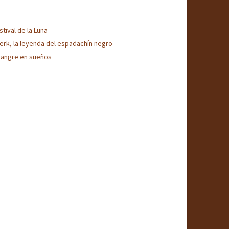
ele usarse para las temáticas relacionadas
stival de la Luna
erk, la leyenda del espadachín negro
sangre en sueños