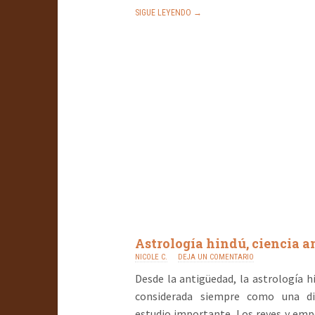
SIGUE LEYENDO →
Astrología hindú, ciencia a
NICOLE C.
DEJA UN COMENTARIO
Desde la antigüedad, la astrología h
considerada siempre como una dis
estudio importante. Los reyes y emp