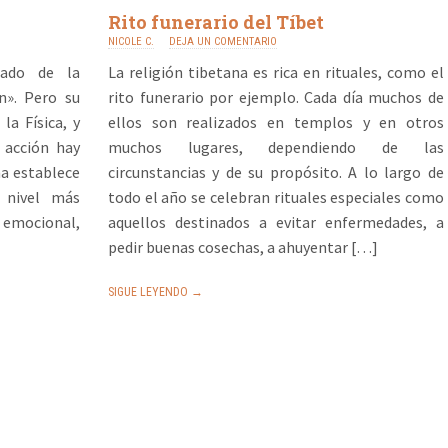
Rito funerario del Tíbet
NICOLE C.
DEJA UN COMENTARIO
cado de la
La religión tibetana es rica en rituales, como el
n». Pero su
rito funerario por ejemplo. Cada día muchos de
la Física, y
ellos son realizados en templos y en otros
 acción hay
muchos lugares, dependiendo de las
ma establece
circunstancias y de su propósito. A lo largo de
 nivel más
todo el año se celebran rituales especiales como
 emocional,
aquellos destinados a evitar enfermedades, a
pedir buenas cosechas, a ahuyentar […]
SIGUE LEYENDO →