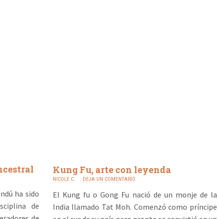
ncestral
Kung Fu, arte con leyenda
NICOLE C.
DEJA UN COMENTARIO
indú ha sido
El Kung fu o Gong Fu nació de un monje de la
ciplina de
India llamado Tat Moh. Comenzó como príncipe
eradores de
en el sur de su país pero pronto se convirtió en un