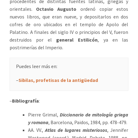
procedentes de distintas fuentes latinas, griegas y
orientales.
Octavio Augusto
ordenó copiar estos
nuevos libros, que eran nueve, y depositarlos en dos
cofres de oro ubicados en el templo de Apolo del
Palatino. A finales del siglo IV o principios del V, fueron
destruidos por el
general Estilicón
, ya en las
postrimerías del Imperio.
Puedes leer más en:
–
Sibilas, profetisas de la antigüedad
–
Bibliografía
:
Pierre Grimal,
Diccionario de mitología griega
y romana
, Barcelona, Paidos, 1984, pp. 478-479.
AA. VV.,
Atlas de lugares misteriosos
, Jennifer
Westwood (coord.), Madrid, Debate, 1988, pp.