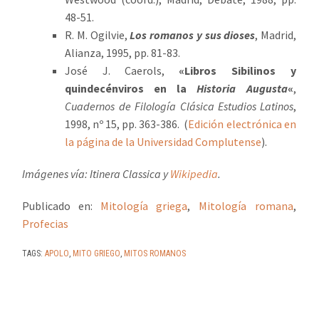
48-51.
R. M. Ogilvie,
Los romanos y sus dioses
, Madrid,
Alianza, 1995, pp. 81-83.
José J. Caerols,
«Libros Sibilinos y
quindecénviros en la
Historia Augusta
«
,
Cuadernos de Filología Clásica Estudios Latinos
,
1998, nº 15, pp. 363-386. (
Edición electrónica en
la página de la Universidad Complutense
).
Imágenes vía:
Itinera Classica
y
Wikipedia
.
Publicado en:
Mitología griega
,
Mitología romana
,
Profecias
TAGS:
APOLO
,
MITO GRIEGO
,
MITOS ROMANOS