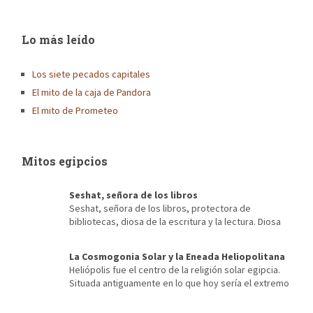
Lo más leído
Los siete pecados capitales
El mito de la caja de Pandora
El mito de Prometeo
Mitos egipcios
Seshat, señora de los libros
Seshat, señora de los libros, protectora de
bibliotecas, diosa de la escritura y la lectura. Diosa
de la arquitectura, escriba de faraones, diosa del destino,
mecenas de la contabilidad, de los censos… Es imposible, para
La Cosmogonia Solar y la Eneada Heliopolitana
alguien que ama los libros, para quien sus momentos más
Heliópolis fue el centro de la religión solar egipcia.
recordados se encuentran entre las estanterías de una vieja
Situada antiguamente en lo que hoy sería el extremo
biblioteca […]
noroeste de El Cairo, de ella apenas se conserva nada salvo sus
antiguas creencias y su conocida Eneada Heliopolitana. Fue su