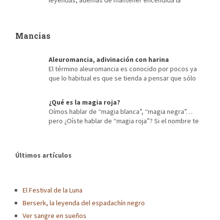
leyendas, además de mantener encendida la
tradición, se convierten con el tiempo en el propio espíritu del
lugar. Como sucede en el lago Wörthersee, el más grande y
popular de Carintia, está ubicado en la cuenca de Klagenfurt y
Mancias
se extiende desde la bahía del pueblo de Velden. […]
Aleuromancia, adivinación con harina
El término aleuromancia es conocido por pocos ya
que lo habitual es que se tienda a pensar que sólo
existen los procedimientos de adivinación más extendidos,
tales como la quiromancia o lectura de las líneas de la mano, o
¿Qué es la magia roja?
las tiradas de tarot, entre otros. Pero los métodos empleados a
Oímos hablar de “magia blanca”, “magia negra”…
lo largo de la historia para […]
pero ¿Oíste hablar de “magia roja”? Si el nombre te
resulta raro, presta atención al siguiente artículo en donde te
contaré sobre este tipo de magia que tan de moda está hoy en
día. ¿Para qué sirve la magia roja? La Magia Roja suele usarse
Últimos artículos
para las temáticas relacionadas […]
El Festival de la Luna
Berserk, la leyenda del espadachín negro
Ver sangre en sueños