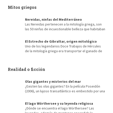
cercanía a Menfis, antigua capital de Egipto durante la etapa del
Mitos griegos
Reino Antiguo, la que posibilitó […]
Nereidas, ninfas del Mediterráneo
Las Nereidas pertenecen a la mitología griega, son
las 50 ninfas de incuestionable belleza que habitaban
el mar Mediterráneo. Hijas de Nereo, el viejo hombre del mar y
de Doris, su esposa, una oceánida. Cada una representa las
El Estrecho de Gibraltar, origen mitológico
formas en que era visto el mar Mediterráneo, Talía era una
Uno de los legendarios Doce Trabajos de Hércules
nereida color verde esmeralda y Galatea blanca como la leche,
de la mitología griega era transportar el ganado de
[…]
Gerión desde Occidente hasta Euristeo. Para ello tenía antes
que atravesar la cordillera del Atlas, situada al norte de África,
en la actual Marruecos. El origen mitológico del Estrecho de
Realidad o ficción
Gibraltar Hércules, en lugar de escalar las montañas, […]
Olas gigantes y misterios del mar
¿Existen las olas gigantes? En la película Poseidón
(2006), un lujoso transatlántico es embestido por una
olas gigantes mientras atraviesa aguas tranquilas en noche
clara y perfumada. El gran barco parece un animalito indefenso
El lago Wörthersee y su leyenda religiosa
a punto de ser engullido por las fauces de una inmensa criatura.
¿Dónde se encuentra el lago Wörthersee? Las
Como el film tampoco da más de sí, al salir del cine la […]