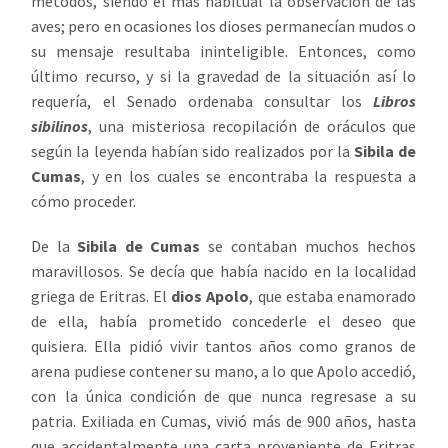
métodos, siendo el más habitual la observación de las
aves; pero en ocasiones los dioses permanecían mudos o
su mensaje resultaba ininteligible. Entonces, como
último recurso, y si la gravedad de la situación así lo
requería, el Senado ordenaba consultar los
Libros
sibilinos
, una misteriosa recopilación de oráculos que
según la leyenda habían sido realizados por la
Sibila de
Cumas
, y en los cuales se encontraba la respuesta a
cómo proceder.
De la
Sibila de Cumas
se contaban muchos hechos
maravillosos. Se decía que había nacido en la localidad
griega de Eritras. El
dios Apolo
, que estaba enamorado
de ella, había prometido concederle el deseo que
quisiera. Ella pidió vivir tantos años como granos de
arena pudiese contener su mano, a lo que Apolo accedió,
con la única condición de que nunca regresase a su
patria. Exiliada en Cumas, vivió más de 900 años, hasta
que accidentalmente una carta proveniente de Eritras